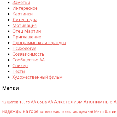
Заметки
Интересное
Картинки
Литература
Мотивация
Отец Мартин
Приглашение
Программная литература
Психология
Созависимость
Сообщество АА
Спикер
Тесты
Художественный фильм
Метки
Алкоголизм
Анонимные А
AA
АА
12 шагов
100тв
CoDa
надежды на горе
Митя Шагин
Как перестать нервничать
Луиза Хей