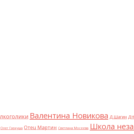
Валентина Новикова
лкоголики
Д.Шагин
ДН
Школа неза
Отец Мартин
Олег Гаркуша
Светлана Мосеева