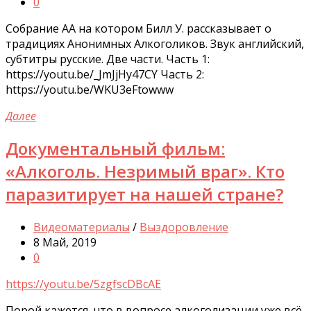
0
Собрание АА на котором Билл У. рассказывает о
традициях Анонимных Алкоголиков. Звук английский,
субтитры русские. Две части. Часть 1:
https://youtu.be/_JmJjHy47CY Часть 2:
https://youtu.be/WKU3eFtowww
Далее
Документальный фильм:
«Алкоголь. Незримый враг». Кто
паразитирует на нашей стране?
Видеоматериалы
/
Выздоровление
8 Май, 2019
0
https://youtu.be/5zgfscDBcAE
Порой кажется, что в вопросе алкоголизации уже всё