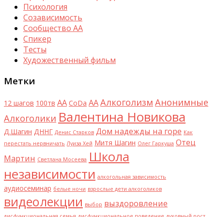
Психология
Созависимость
Сообщество АА
Спикер
Тесты
Художественный фильм
Метки
Алкоголизм
Анонимные
AA
АА
12 шагов
100тв
CoDa
Валентина Новикова
Алкоголики
Дом надежды на горе
Д.Шагин
ДННГ
Денис Старков
Как
Отец
Митя Шагин
перестать нервничать
Луиза Хей
Олег Гаркуша
Школа
Мартин
Светлана Мосеева
независимости
алкогольная зависимость
аудиосеминар
белые ночи
взрослые дети алкоголиков
видеолекции
выздоровление
выбор
дисфункциональная семья
дисфункциональное поведение
духовный рост