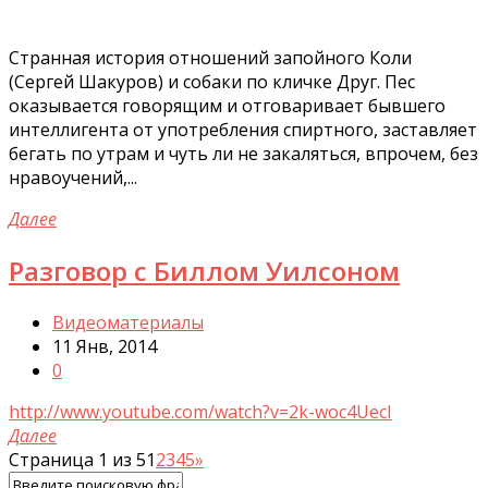
Странная история отношений запойного Коли
(Сергей Шакуров) и собаки по кличке Друг. Пес
оказывается говорящим и отговаривает бывшего
интеллигента от употребления спиртного, заставляет
бегать по утрам и чуть ли не закаляться, впрочем, без
нравоучений,...
Далее
Разговор с Биллом Уилсоном
Видеоматериалы
11 Янв, 2014
0
http://www.youtube.com/watch?v=2k-woc4UecI
Далее
Страница 1 из 5
1
2
3
4
5
»