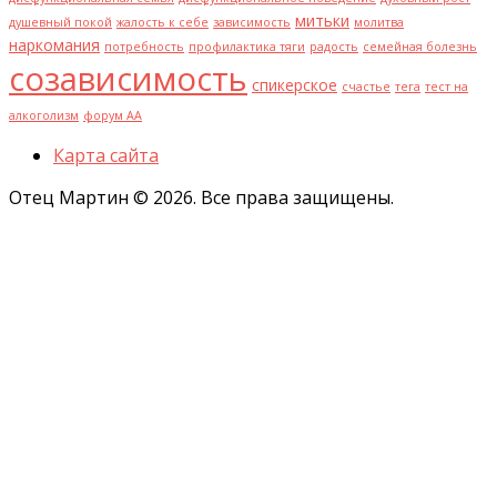
митьки
душевный покой
жалость к себе
зависимость
молитва
наркомания
потребность
профилактика тяги
радость
семейная болезнь
созависимость
спикерское
счастье
тега
тест на
алкоголизм
форум АА
Карта сайта
Отец Мартин © 2026. Все права защищены.