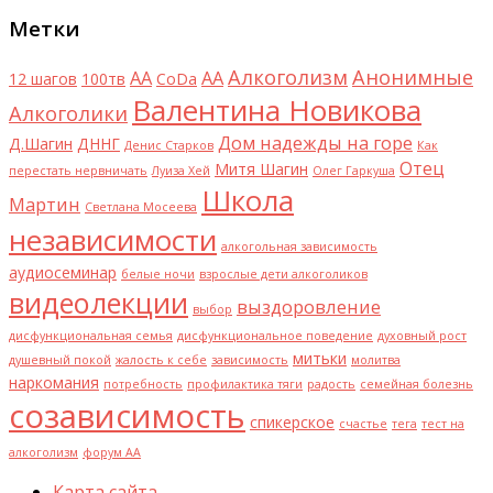
Метки
Алкоголизм
Анонимные
AA
АА
12 шагов
100тв
CoDa
Валентина Новикова
Алкоголики
Дом надежды на горе
Д.Шагин
ДННГ
Денис Старков
Как
Отец
Митя Шагин
перестать нервничать
Луиза Хей
Олег Гаркуша
Школа
Мартин
Светлана Мосеева
независимости
алкогольная зависимость
аудиосеминар
белые ночи
взрослые дети алкоголиков
видеолекции
выздоровление
выбор
дисфункциональная семья
дисфункциональное поведение
духовный рост
митьки
душевный покой
жалость к себе
зависимость
молитва
наркомания
потребность
профилактика тяги
радость
семейная болезнь
созависимость
спикерское
счастье
тега
тест на
алкоголизм
форум АА
Карта сайта