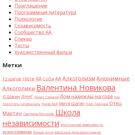
Приглашение
Программная литература
Психология
Созависимость
Сообщество АА
Спикер
Тесты
Художественный фильм
Метки
Алкоголизм
Анонимные
AA
АА
12 шагов
100тв
CoDa
Валентина Новикова
Алкоголики
Дом надежды на горе
Д.Шагин
ДННГ
Денис Старков
Как
Отец
Митя Шагин
перестать нервничать
Луиза Хей
Олег Гаркуша
Школа
Мартин
Светлана Мосеева
независимости
алкогольная зависимость
аудиосеминар
белые ночи
взрослые дети алкоголиков