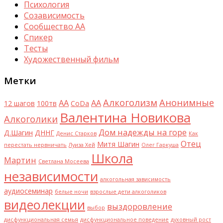
Психология
Созависимость
Сообщество АА
Спикер
Тесты
Художественный фильм
Метки
Алкоголизм
Анонимные
AA
АА
12 шагов
100тв
CoDa
Валентина Новикова
Алкоголики
Дом надежды на горе
Д.Шагин
ДННГ
Денис Старков
Как
Отец
Митя Шагин
перестать нервничать
Луиза Хей
Олег Гаркуша
Школа
Мартин
Светлана Мосеева
независимости
алкогольная зависимость
аудиосеминар
белые ночи
взрослые дети алкоголиков
видеолекции
выздоровление
выбор
дисфункциональная семья
дисфункциональное поведение
духовный рост