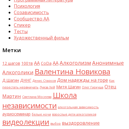
Психология
Созависимость
Сообщество АА
Спикер
Тесты
Художественный фильм
Метки
Алкоголизм
Анонимные
AA
АА
12 шагов
100тв
CoDa
Валентина Новикова
Алкоголики
Дом надежды на горе
Д.Шагин
ДННГ
Денис Старков
Как
Отец
Митя Шагин
перестать нервничать
Луиза Хей
Олег Гаркуша
Школа
Мартин
Светлана Мосеева
независимости
алкогольная зависимость
аудиосеминар
белые ночи
взрослые дети алкоголиков
видеолекции
выздоровление
выбор