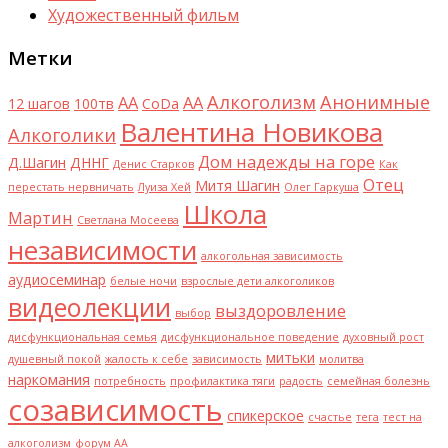
Художественный фильм
Метки
Алкоголизм
Анонимные
AA
АА
12 шагов
100тв
CoDa
Валентина Новикова
Алкоголики
Дом надежды на горе
Д.Шагин
ДННГ
Денис Старков
Как
Отец
Митя Шагин
перестать нервничать
Луиза Хей
Олег Гаркуша
Школа
Мартин
Светлана Мосеева
независимости
алкогольная зависимость
аудиосеминар
белые ночи
взрослые дети алкоголиков
видеолекции
выздоровление
выбор
дисфункциональная семья
дисфункциональное поведение
духовный рост
митьки
душевный покой
жалость к себе
зависимость
молитва
наркомания
потребность
профилактика тяги
радость
семейная болезнь
созависимость
спикерское
счастье
тега
тест на
алкоголизм
форум АА