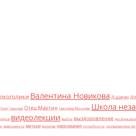
Валентина Новикова
лкоголики
Д.Шагин
ДН
Школа неза
Отец Мартин
Олег Гаркуша
Светлана Мосеева
видеолекции
выздоровление
оликов
выбор
дисфункцио
митьки
наркомания
бе
зависимость
молитва
потребность
профилактика тяг