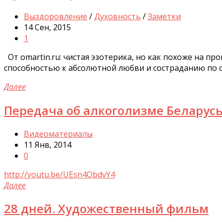
Выздоровление
/
Духовность
/
Заметки
14 Сен, 2015
1
От omartin.ru: чистая эзотерика, но как похоже на п
способностью к абсолютной любви и состраданию по о
Далее
Передача об алкоголизме Беларус
Видеоматериалы
11 Янв, 2014
0
http://youtu.be/UEsn4ObdvY4
Далее
28 дней. Художественный фильм