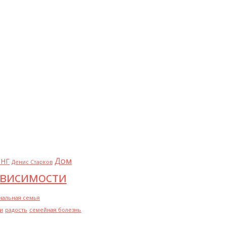
Дом
НГ
Денис Старков
висимости
нальная семья
и
радость
семейная болезнь