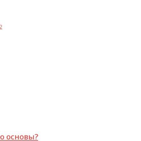
2
го основы?