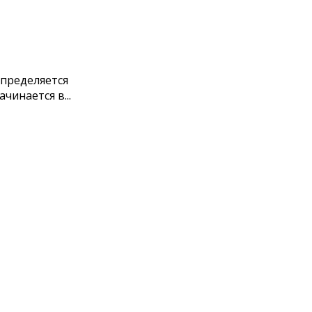
определяется
инается в...