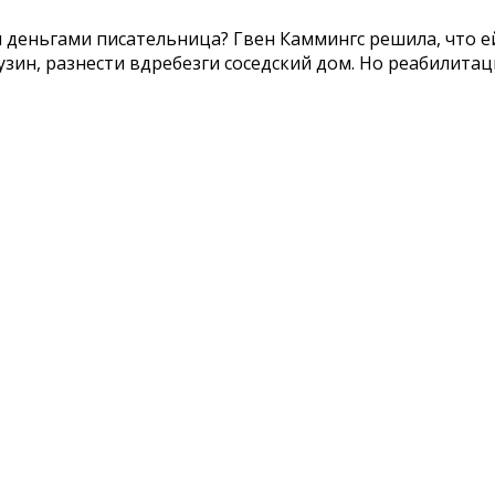
и деньгами писательница? Гвен Каммингс решила, что е
узин, разнести вдребезги соседский дом. Но реабилита