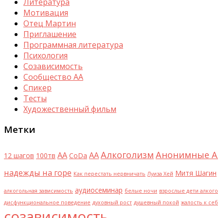
Литература
Мотивация
Отец Мартин
Приглашение
Программная литература
Психология
Созависимость
Сообщество АА
Спикер
Тесты
Художественный фильм
Метки
Алкоголизм
Анонимные А
AA
АА
12 шагов
100тв
CoDa
надежды на горе
Митя Шагин
Как перестать нервничать
Луиза Хей
аудиосеминар
алкогольная зависимость
белые ночи
взрослые дети алког
дисфункциональное поведение
духовный рост
душевный покой
жалость к се
созависимость