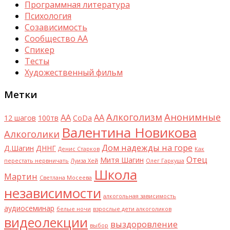
Программная литература
Психология
Созависимость
Сообщество АА
Спикер
Тесты
Художественный фильм
Метки
Алкоголизм
Анонимные
AA
АА
12 шагов
100тв
CoDa
Валентина Новикова
Алкоголики
Дом надежды на горе
Д.Шагин
ДННГ
Денис Старков
Как
Отец
Митя Шагин
перестать нервничать
Луиза Хей
Олег Гаркуша
Школа
Мартин
Светлана Мосеева
независимости
алкогольная зависимость
аудиосеминар
белые ночи
взрослые дети алкоголиков
видеолекции
выздоровление
выбор