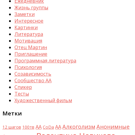
Ежедневник
Жизнь группы
Заметки
Интересное
Картинки
Литература
Мотивация
Отец Мартин
Приглашение
Программная литература
Психология
Созависимость
Сообщество АА
Спикер
Тесты
Художественный фильм
Метки
Алкоголизм
Анонимные
AA
АА
12 шагов
100тв
CoDa