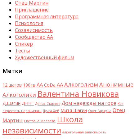
Отец Мартин
Приглашение
Программная литература
Психология
Созависимость
Сообщество АА
Спикер
Тесты
Художественный фильм
Метки
Алкоголизм
Анонимные
AA
АА
12 шагов
100тв
CoDa
Валентина Новикова
Алкоголики
Дом надежды на горе
Д.Шагин
ДННГ
Денис Старков
Как
Отец
Митя Шагин
перестать нервничать
Луиза Хей
Олег Гаркуша
Школа
Мартин
Светлана Мосеева
независимости
алкогольная зависимость