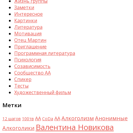
Жизнь группы
Заметки
Интересное
Картинки
Литература
Мотивация
Отец Мартин
Приглашение
Программная литература
Психология
Созависимость
Сообщество АА
Спикер
Тесты
Художественный фильм
Метки
Алкоголизм
Анонимные
AA
АА
12 шагов
100тв
CoDa
Валентина Новикова
Алкоголики