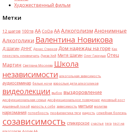
Художественный фильм
Метки
Алкоголизм
Анонимные
AA
АА
12 шагов
100тв
CoDa
Валентина Новикова
Алкоголики
Дом надежды на горе
Д.Шагин
ДННГ
Денис Старков
Как
Отец
Митя Шагин
перестать нервничать
Луиза Хей
Олег Гаркуша
Школа
Мартин
Светлана Мосеева
независимости
алкогольная зависимость
аудиосеминар
белые ночи
взрослые дети алкоголиков
видеолекции
выздоровление
выбор
дисфункциональная семья
дисфункциональное поведение
духовный рост
митьки
душевный покой
жалость к себе
зависимость
молитва
наркомания
потребность
профилактика тяги
радость
семейная болезнь
созависимость
спикерское
счастье
тега
тест на
алкоголизм
форум АА