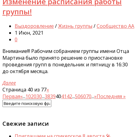
Изменение расписания работы
группы!
Выздоровление
/
Жизнь группы
/
Сообщество АА
1 Июн, 2021
0
Внимание!!! Рабочим собранием группы имени Отца
Мартина было принято решение о приостановке
проведения групп в понедельник и пятницу в 16:30
до октября месяца.
Далее
Страница 40 из 77
«
Первая
«
...
10
20
30
...
38
39
40
41
42
...
50
60
70
...
»
Последняя »
Свежие записи
Приглашаем на спикерское 8 августа 🎤