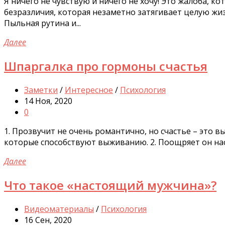
Я ничего не чувствую и ничего не хочу! Это жалоба, к
безразличия, которая незаметно затягивает целую жи
Пыльная рутина и...
Далее
Шпаргалка про гормоны счастья
Заметки
/
Интересное
/
Психология
14 Ноя, 2020
0
1. Прозвучит не очень романтично, но счастье – это в
которые способствуют выживанию. 2. Поощряет он нас
Далее
Что такое «настоящий мужчина»?
Видеоматериалы
/
Психология
16 Сен, 2020