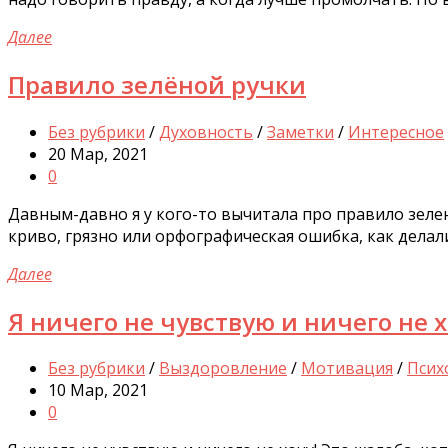
Далее
Правило зелёной ручки
Без рубрики
/
Духовность
/
Заметки
/
Интересное
20 Мар, 2021
0
Давным-давно я у кого-то вычитала про правило зелено
криво, грязно или орфографическая ошибка, как делали
Далее
Я ничего не чувствую и ничего не 
Без рубрики
/
Выздоровление
/
Мотивация
/
Псих
10 Мар, 2021
0