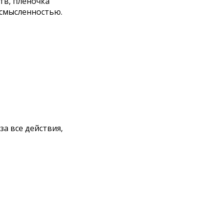
ств, плёночка
ссмысленностью.
за все действия,