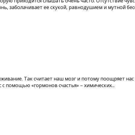
оторую приходится слышать очень часто. Отсутствие чув
знь, заболачивает ее скукой, равнодушием и мутной бе
ыживание. Так считает наш мозг и потому поощряет нас 
 с помощью «гормонов счастья» – химических...