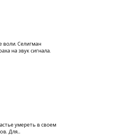
е воли. Селигман
ха на звук сигнала.
частье умереть в своем
. Для...