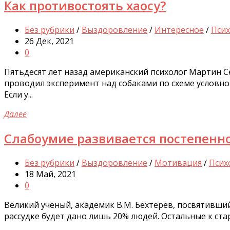
Как противостоять хаосу?
Без рубрики
/
Выздоровление
/
Интересное
/
Псих
26 Дек, 2021
0
Пятьдесят лет назад американский психолог Мартин С
проводил эксперимент над собаками по схеме условног
Если у...
Далее
Слабоумие развивается постепенн
Без рубрики
/
Выздоровление
/
Мотивация
/
Псих
18 Май, 2021
0
Великий ученый, академик В.М. Бехтерев, посвятивший
рассудке будет дано лишь 20% людей. Остальные к стар