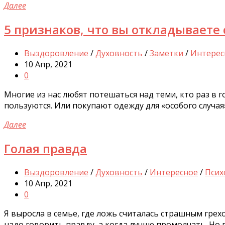
Далее
5 признаков, что вы откладываете
Выздоровление
/
Духовность
/
Заметки
/
Интерес
10 Апр, 2021
0
Многие из нас любят потешаться над теми, кто раз в г
пользуются. Или покупают одежду для «особого случая»,
Далее
Голая правда
Выздоровление
/
Духовность
/
Интересное
/
Псих
10 Апр, 2021
0
Я выросла в семье, где ложь считалась страшным гре
надо говорить правду, а когда лучше промолчать. Но 