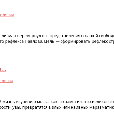
ология
елигман перевернул все представления о нашей свобод
о рефлекса Павлова. Цель — сформировать рефлекс стра
о…
ология
 жизнь изучению мозга, как-то заметил, что великое с
ости, увы, превратятся в злых или наивных маразматиков