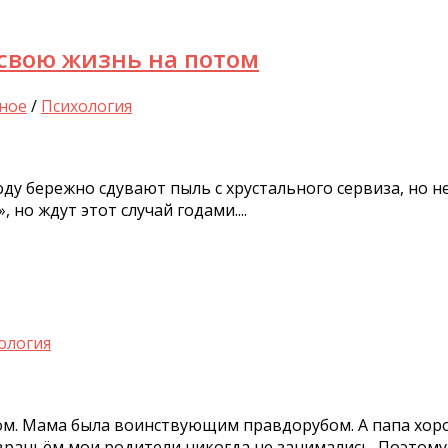
 свою жизнь на потом
ное
/
Психология
оду бережно сдувают пыль с хрустального сервиза, но н
 но ждут этот случай годами....
ология
хом. Мама была воинствующим правдорубом. А папа хор
враньём мои родители никогда не занимались. Поэтому я