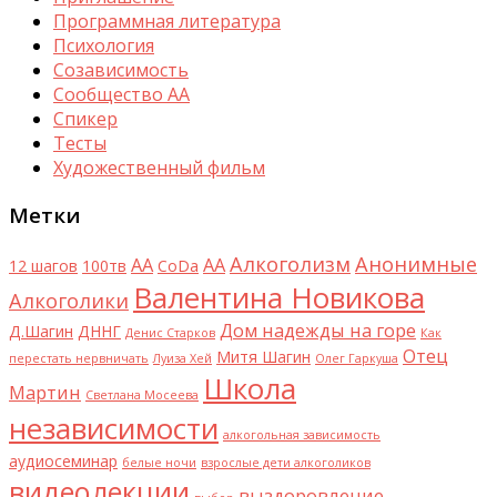
Программная литература
Психология
Созависимость
Сообщество АА
Спикер
Тесты
Художественный фильм
Метки
Алкоголизм
Анонимные
AA
АА
12 шагов
100тв
CoDa
Валентина Новикова
Алкоголики
Дом надежды на горе
Д.Шагин
ДННГ
Денис Старков
Как
Отец
Митя Шагин
перестать нервничать
Луиза Хей
Олег Гаркуша
Школа
Мартин
Светлана Мосеева
независимости
алкогольная зависимость
аудиосеминар
белые ночи
взрослые дети алкоголиков
видеолекции
выздоровление