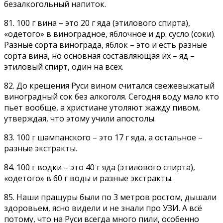
безалкогольный напиток.
81. 100 г вина – это 20 г яда (этилового спирта),
«одетого» в виноградное, яблочное и др. сусло (соки).
Разные сорта винограда, яблок – это и есть разные
сорта вина, но основная составляющая их – яд –
этиловый спирт, один на всех.
82. До крещения Руси вином считался свежевыжатый
виноградный сок без алкоголя. Сегодня воду мало кто
пьет вообще, а христиане утоляют жажду пивом,
утверждая, что этому учили апостолы.
83. 100 г шампанского – это 17 г яда, а остальное –
разные экстракты.
84. 100 г водки – это 40 г яда (этилового спирта),
«одетого» в 60 г воды и разные экстракты.
85. Наши пращуры были по 3 метров ростом, дышали
здоровьем, ясно видели и не знали про УЗИ. А всё
потому, что на Руси всегда много пили, особенно