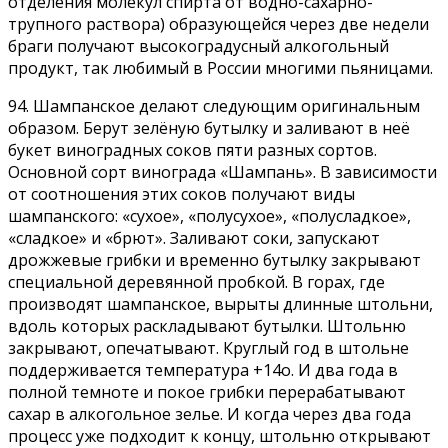
отделения молекул спирта от водно-сахарно-
трупного раствора) образующейся через две недели
браги получают высокоградусный алкогольный
продукт, так любимый в России многими пьяницами.
94. Шампанское делают следующим оригинальным
образом. Берут зелёную бутылку и заливают в неё
букет виноградных соков пяти разных сортов.
Основной сорт винограда «Шампань». В зависимости
от соотношения этих соков получают виды
шампанского: «сухое», «полусухое», «полусладкое»,
«сладкое» и «брют». Заливают соки, запускают
дрожжевые грибки и временно бутылку закрывают
специальной деревянной пробкой. В горах, где
производят шампанское, вырыты длинные штольни,
вдоль которых раскладывают бутылки. Штольню
закрывают, опечатывают. Круглый год в штольне
поддерживается температура +14о. И два года в
полной темноте и покое грибки перерабатывают
сахар в алкогольное зелье. И когда через два года
процесс уже подходит к концу, штольню открывают