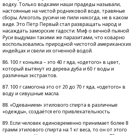
водку. Только водками наши прадеды называли,
настоянные на чистой родниковой воде, травяные
сборы. Алкоголь русичи не пили никогда, не в каком
виде. Это Пётр Первый стал развращать народ и
насаждать заморские гадости. Миф о вечной пьяной
Руси выдуман такими же паразитами, что коварно
воспользовались природной чистотой американских
индейцах и свели их огненной водой.
86. 100 г коньяка – это 40 г яда, «одетого» в цвет,
который вытянут из дерева дуба и 60 г воды и
различных экстрактов.
87. 100 г самогона это от 20 до 70 г яда, «одетого» в
воду и сивушные масла.
88. «Одеванием» этилового спирта в различные
«одежды», создаётся его привлекательность
89. Если человек единовременно принимает более 8
грамм этилового спирта на 1 кг веса, то он от этого