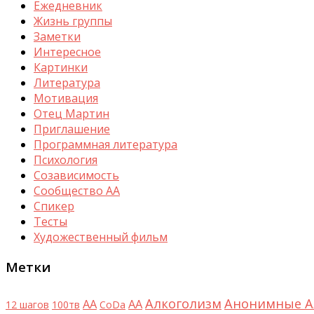
Ежедневник
Жизнь группы
Заметки
Интересное
Картинки
Литература
Мотивация
Отец Мартин
Приглашение
Программная литература
Психология
Созависимость
Сообщество АА
Спикер
Тесты
Художественный фильм
Метки
Алкоголизм
Анонимные А
AA
АА
12 шагов
100тв
CoDa