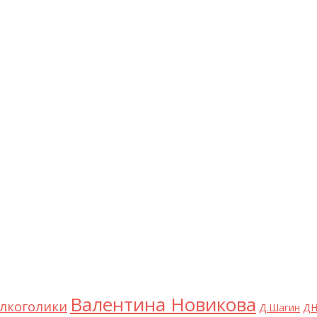
Валентина Новикова
лкоголики
Д.Шагин
ДН