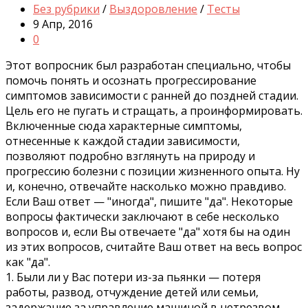
Без рубрики
/
Выздоровление
/
Тесты
9 Апр, 2016
0
Этот вопросник был разработан специально, чтобы
помочь понять и осознать прогрессирование
симптомов зависимости с ранней до поздней стадии.
Цель его не пугать и стращать, а проинформировать.
Включенные сюдa характерные симптомы,
отнесенные к каждой стадии зависимости,
позволяют подробно взглянуть на природу и
прогрессию болезни с позиции жизненного опыта. Ну
и, конечно, отвечайте насколько можно правдиво.
Если Ваш ответ — "иногдa", пишите "дa". Некоторые
вопросы фактически заключают в себе несколько
вопросов и, если Вы отвечаете "дa" хотя бы на один
из этих вопросов, считайте Ваш ответ на весь вопрос
как "дa".
1. Были ли у Вас потери из-за пьянки — потеря
работы, развод, отчуждение детей или семьи,
задержание за управление машиной в нетрезвом