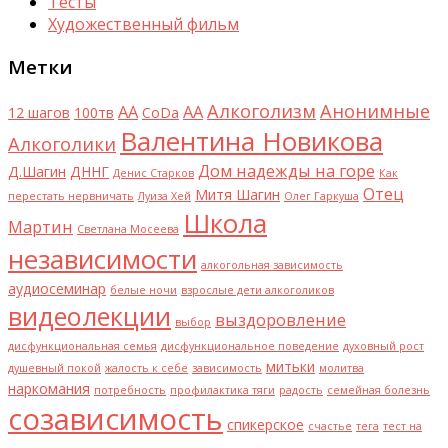
Тесты
Художественный фильм
Метки
Алкоголизм
Анонимные
AA
АА
12 шагов
100тв
CoDa
Валентина Новикова
Алкоголики
Дом надежды на горе
Д.Шагин
ДННГ
Денис Старков
Как
Отец
Митя Шагин
перестать нервничать
Луиза Хей
Олег Гаркуша
Школа
Мартин
Светлана Мосеева
независимости
алкогольная зависимость
аудиосеминар
белые ночи
взрослые дети алкоголиков
видеолекции
выздоровление
выбор
дисфункциональная семья
дисфункциональное поведение
духовный рост
митьки
душевный покой
жалость к себе
зависимость
молитва
наркомания
потребность
профилактика тяги
радость
семейная болезнь
созависимость
спикерское
счастье
тега
тест на