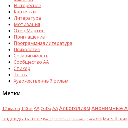
Интересное
Картинки
Литература
Мотивация
Отец Мартин
Приглашение
Программная литература
Психология
Созависимость
Сообщество АА
Спикер
Тесты
Художественный фильм
Метки
Алкоголизм
Анонимные А
AA
АА
12 шагов
100тв
CoDa
надежды на горе
Митя Шагин
Как перестать нервничать
Луиза Хей