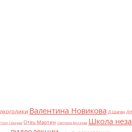
Валентина Новикова
лкоголики
Д.Шагин
ДН
Школа неза
Отец Мартин
Олег Гаркуша
Светлана Мосеева
видеолекции