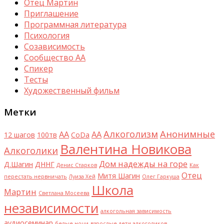
Отец Мартин
Приглашение
Программная литература
Психология
Созависимость
Сообщество АА
Спикер
Тесты
Художественный фильм
Метки
Алкоголизм
Анонимные
AA
АА
12 шагов
100тв
CoDa
Валентина Новикова
Алкоголики
Дом надежды на горе
Д.Шагин
ДННГ
Денис Старков
Как
Отец
Митя Шагин
перестать нервничать
Луиза Хей
Олег Гаркуша
Школа
Мартин
Светлана Мосеева
независимости
алкогольная зависимость
аудиосеминар
белые ночи
взрослые дети алкоголиков