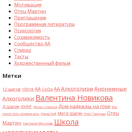
Мотивация
Отец Мартин
Приглашение
Программная литература
Психология
Созависимость
Сообщество АА
Спикер
Тесты
Художественный фильм
Метки
Алкоголизм
Анонимные
AA
АА
12 шагов
100тв
CoDa
Валентина Новикова
Алкоголики
Дом надежды на горе
Д.Шагин
ДННГ
Денис Старков
Как
Отец
Митя Шагин
перестать нервничать
Луиза Хей
Олег Гаркуша
Школа
Мартин
Светлана Мосеева