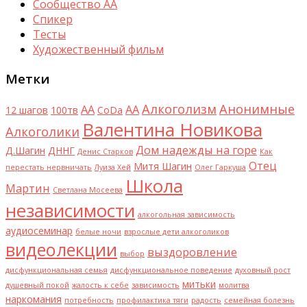
Сообщество АА
Спикер
Тесты
Художественный фильм
Метки
Алкоголизм
Анонимные
AA
АА
12 шагов
100тв
CoDa
Валентина Новикова
Алкоголики
Дом надежды на горе
Д.Шагин
ДННГ
Денис Старков
Как
Отец
Митя Шагин
перестать нервничать
Луиза Хей
Олег Гаркуша
Школа
Мартин
Светлана Мосеева
независимости
алкогольная зависимость
аудиосеминар
белые ночи
взрослые дети алкоголиков
видеолекции
выздоровление
выбор
дисфункциональная семья
дисфункциональное поведение
духовный рост
митьки
душевный покой
жалость к себе
зависимость
молитва
наркомания
потребность
профилактика тяги
радость
семейная болезнь