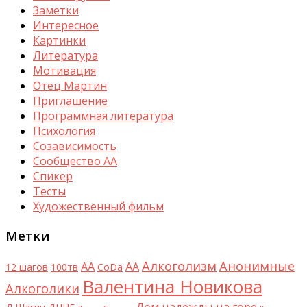
Заметки
Интересное
Картинки
Литература
Мотивация
Отец Мартин
Приглашение
Программная литература
Психология
Созависимость
Сообщество АА
Спикер
Тесты
Художественный фильм
Метки
Алкоголизм
Анонимные
AA
АА
12 шагов
100тв
CoDa
Валентина Новикова
Алкоголики
Дом надежды на горе