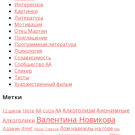
Интересное
Картинки
Литература
Мотивация
Отец Мартин
Приглашение
Программная литература
Психология
Созависимость
Сообщество АА
Спикер
Тесты
Художественный фильм
Метки
Алкоголизм
Анонимные
AA
АА
12 шагов
100тв
CoDa
Валентина Новикова
Алкоголики
Дом надежды на горе
Д.Шагин
ДННГ
Денис Старков
Как