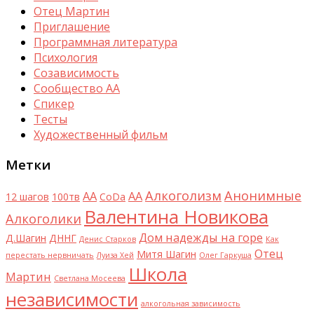
Отец Мартин
Приглашение
Программная литература
Психология
Созависимость
Сообщество АА
Спикер
Тесты
Художественный фильм
Метки
Алкоголизм
Анонимные
AA
АА
12 шагов
100тв
CoDa
Валентина Новикова
Алкоголики
Дом надежды на горе
Д.Шагин
ДННГ
Денис Старков
Как
Отец
Митя Шагин
перестать нервничать
Луиза Хей
Олег Гаркуша
Школа
Мартин
Светлана Мосеева
независимости
алкогольная зависимость