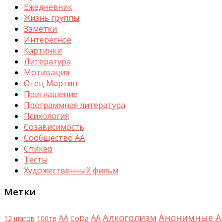
Ежедневник
Жизнь группы
Заметки
Интересное
Картинки
Литература
Мотивация
Отец Мартин
Приглашение
Программная литература
Психология
Созависимость
Сообщество АА
Спикер
Тесты
Художественный фильм
Метки
Алкоголизм
Анонимные А
AA
АА
12 шагов
100тв
CoDa