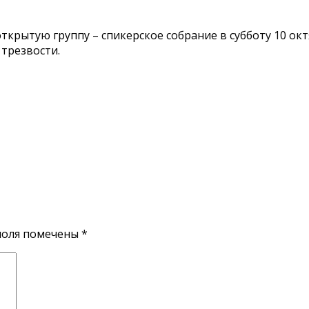
рытую группу – спикерское собрание в субботу 10 октя
 трезвости.
поля помечены
*