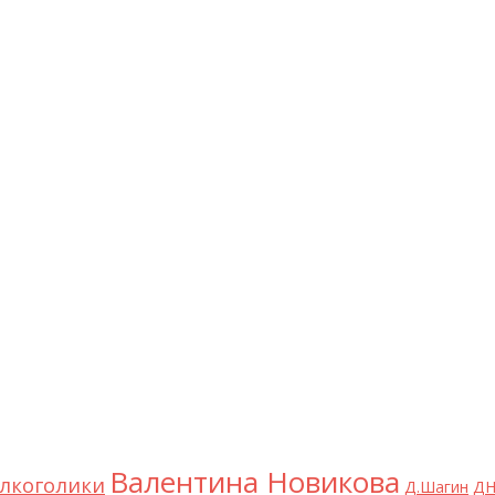
Валентина Новикова
лкоголики
Д.Шагин
ДН