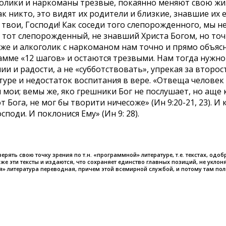
оголики и наркоманы трезвые, покаянно меняют свою жиз
 никто, это видят их родители и близкие, знавшие их 
вои, Господи! Как соседи того слепорожденного, мы н
ак тот слепорожденный, не знавший Христа Богом, но точ
к же и алкоголик с наркоманом нам точно и прямо объяс
ме «12 шагов» и остаются трезвыми. Нам тогда нужно 
ии и радости, а не «субботствовать», упрекая за второ
уре и недостаток воспитания в вере. «Отвеща человек и
чи мои; вемы же, яко грешники Бог не послушает, но аще 
 Бога, не мог бы творити ничесоже» (Ин 9:20-21, 23). И
поди. И поклонися Ему» (Ин 9: 28).
рять свою точку зрения по т.н. «программной» литературе, т.е. текстах, одо
е эти тексты и издаются, что сохраняет единство главных позиций, не уклон
ая» литература переводная, причем этой всемирной службой, и потому там 