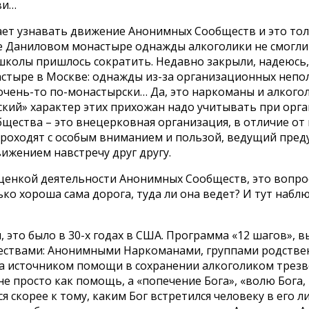
ви…
ает узнавать движение Анонимных Сообществ и это тол
е Даниловом монастыре однажды алкоголики не смогли 
школы пришлось сократить. Недавно закрыли, надеюсь,
астыре в Москве: однажды из-за организационных неп
очень-то по-монастырски… Да, это наркоманы и алкогол
льский» характер этих прихожан надо учитывать при орг
щества – это внецерковная организация, в отличие от
проходят с особым вниманием и пользой, ведущий пред
ижением навстречу друг другу.
ценкой деятельности Анонимных Сообществ, это вопрос
лько хороша сама дорога, туда ли она ведет? И тут на
то было в 30-х годах в США. Программа «12 шагов», в
ствами: Анонимными Наркоманами, группами родствен
ога источником помощи в сохранении алкоголиком трез
не просто как помощь, а «попечение Бога», «волю Бога
 скорее к тому, каким Бог встретился человеку в его л