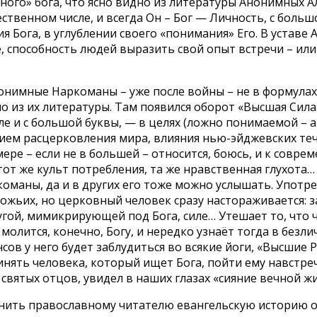
ного» бога, что ясно видно из литературы Анонимных А
ственном числе, и всегда Он – Бог — Личность, с больш
Бога, в углублении своего «понимания» Его. В уставе А
, способность людей выразить свой опыт встречи – ил
нонимные Наркоманы – уже после войны – не в формулах
но из их литературы. Там появился оборот «Высшая Сил
ле и с большой буквы, — в целях (ложно понимаемой – а
вием расцерковления мира, влияния нью-эйджевских те
ере – если не в большей – относится, боюсь, и к совре
тот же культ потребления, та же нравственная глухота
оманы, да и в других его тоже можно услышать. Употре
 Божьих, но церковный человек сразу настораживается: 
ругой, мимикрирующей под Бога, силе… Утешает то, что 
молится, конечно, Богу, и нередко узнаёт тогда в безл
сов у него будет заблудиться во всякие йоги, «Высшие Р
нять человека, который ищет Бога, пойти ему навстречу
святых отцов, увидел в наших глазах «сияние вечной жи
помнить православному читателю евангельскую историю