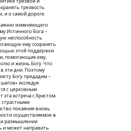
ритике трезвой и
охранять трезвость
, и о самой дороге.
покаянно изменяющего
ему Истинного Бога –
ную неспособность
могающую ему сохранять
омощью этой поддержки
ди, помогающие ему,
олю и жизнь Богу. Что
 в эти дни. Поэтому
ристу Богу предадим –
 шагов» исследуя
тся с церковным
 эта встреча с Христом.
, страстными
нство покаяния вновь
ности осуществляемое в
е и размышлении
вь и может направить