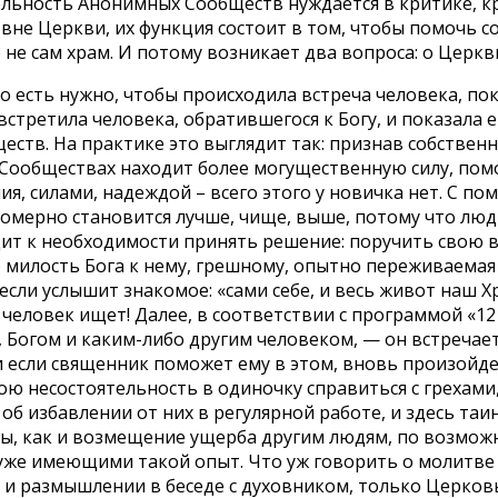
тельность Анонимных Сообществ нуждается в критике, к
не Церкви, их функция состоит в том, чтобы помочь с
 не сам храм. И потому возникает два вопроса: о Церкви
То есть нужно, чтобы происходила встреча человека, 
встретила человека, обратившегося к Богу, и показала 
еств. На практике это выглядит так: признав собствен
в Сообществах находит более могущественную силу, по
, силами, надеждой – всего этого у новичка нет. С п
ономерно становится лучше, чище, выше, потому что лю
одит к необходимости принять решение: поручить свою в
то милость Бога к нему, грешному, опытно переживаемая
если услышит знакомое: «сами себе, и весь живот наш Х
о человек ищет! Далее, в соответствии с программой «12
, Богом и каким-либо другим человеком, — он встречае
и если священник поможет ему в этом, вновь произойдет
ою несостоятельность в одиночку справиться с грехами
б избавлении от них в регулярной работе, и здесь таи
ты, как и возмещение ущерба другим людям, по возмож
 уже имеющими такой опыт. Что уж говорить о молитв
ы и размышлении в беседе с духовником, только Церко