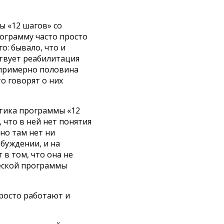
ы «12 шагов» со
ограмму часто просто
о: бывало, что и
ствует реабилитация
с примерно половина
о говорят о них
итика программы «12
 что в ней нет понятия
 но там нет ни
обуждении, и на
 в том, что она не
ческой программы
просто работают и