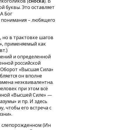
лкоголиков (
сноска
). В
ой буквы. Это оставляет
А Бог
и понимания – любящего
, но в трактовке шагов
а», применяемый как
вт.)
чений и определенной
менной российской
… Оборот «Высшая Сила»
бляется он вполне
замена неэквивалентна.
человек при этом всё
ичной «Высшей Силе» —
азумы» и пр. И здесь
, чтобы его встреча с
зни».
 о слепорожденном (Ин