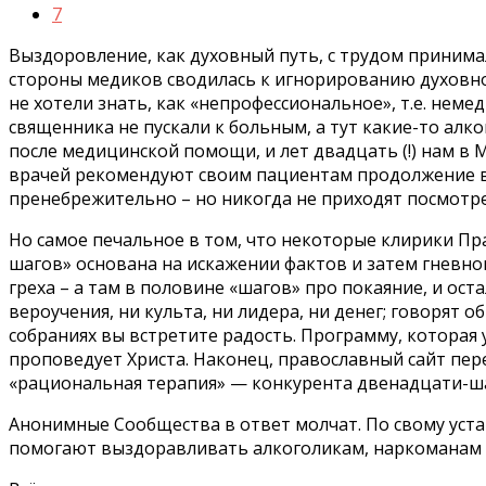
7
Выздоровление, как духовный путь, с трудом принима
стороны медиков сводилась к игнорированию духовно
не хотели знать, как «непрофессиональное», т.е. неме
священника не пускали к больным, а тут какие-то алк
после медицинской помощи, и лет двадцать (!) нам в
врачей рекомендуют своим пациентам продолжение вы
пренебрежительно – но никогда не приходят посмотре
Но самое печальное в том, что некоторые клирики П
шагов» основана на искажении фактов и затем гневно
греха – а там в половине «шагов» про покаяние, и ост
вероучения, ни культа, ни лидера, ни денег; говорят 
собраниях вы встретите радость. Программу, которая у
проповедует Христа. Наконец, православный сайт пер
«рациональная терапия» — конкурента двенадцати-ш
Анонимные Сообщества в ответ молчат. По свому уста
помогают выздоравливать алкоголикам, наркоманам и 