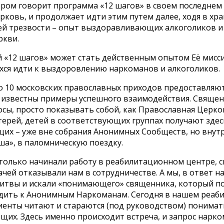
ором говорит программа «12 шагов» в своем последнем 
ковь, и продолжает идти этим путем далее, ходя в хра
оей трезвости – опыт выздоравливающих алкоголиков и
ркви.
 «12 шагов» может стать действенным опытом Её мисси
ся идти к выздоровлению наркоманов и алкоголиков.
ло 10 московских православных приходов предоставляю
 известны примеры успешного взаимодействия. Священ
сы, просто показывать собой, как Православная Церков
ерей, детей в соответствующих группах получают здес
их – уже вне собрания Анонимных Сообществ, но внутр
ша», в паломническую поездку.
ы только начинали работу в реабилитационном центре, 
ей отказывали нам в сотрудничестве. А мы, в ответ на
литвы и искали «понимающего» священника, который п
ходить к Анонимным Наркоманам. Сегодня в нашем реа
енты читают и стараются (под руководством) понимать
щих. Здесь именно происходит встреча, и запрос нарко