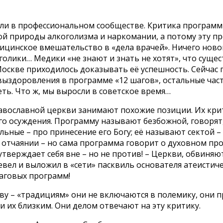
ли в профессиональном сообществе. Критика программ
й природы алкоголизма и наркомании, а потому эту пр
дицинское вмешательство в «дела врачей». Ничего новог
оголики… Медики «не знают и знать не хотят», что суще
 Москве приходилось доказывать её успешность. Сейча
здоровления в программе «12 шагов», остальные част
ть. Что ж, мы выросли в советское время…
равославной церкви занимают похожие позиции. Их кр
го осуждения. Программу называют безбожной, говорят,
альные – про принесение его Богу; её называют сектой –
об отчаянии – но сама программа говорит о духовном пр
тверждает себя вне – но не против! – Церкви, обвиняют
евел и выложил в «сети» пасквиль основателя атеисти
аговых программ!
ву – «традициям» они не включаются в полемику, они 
их близким. Они делом отвечают на эту критику.