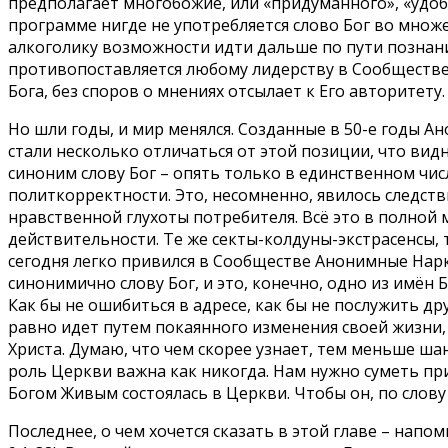
предполагает многобожие, или «придуманного», «удоб
программе нигде не употребляется слово Бог во множе
алкоголику возможности идти дальше по пути познания 
противопоставляется любому лидерству в Сообществе
Бога, без споров о мнениях отсылает к Его авторитету.
Но шли годы, и мир менялся. Созданные в 50-е годы А
стали несколько отличаться от этой позиции, что вид
синоним слову Бог – опять только в единственном чис
политкорректности. Это, несомненно, явилось следст
нравственной глухоты потребителя. Всё это в полной м
действительности. Те же секты-колдуны-экстрасенсы, 
сегодня легко привился в Сообществе Анонимные Нарк
синонимично слову Бог, и это, конечно, одно из имён
Как бы не ошибиться в адресе, как бы не послужить д
равно идет путем покаянного изменения своей жизни, 
Христа. Думаю, что чем скорее узнает, тем меньше шан
роль Церкви важна как никогда. Нам нужно суметь при
Богом Живым состоялась в Церкви. Чтобы он, по слову 
Последнее, о чем хочется сказать в этой главе – на