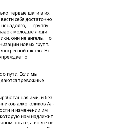
ько первые шаги в их
вести себя достаточно
 ненадолго, — группу
оладок молодые люди
ики, они не ангелы. Но
анизации новых групп.
 воскресной школы. Но
упреждает о
 о пути. Если мы
блюдаются тревожные
ыработанная ими, и без
ников алкоголиков Ал-
вости и изменении им
, которую нам надлежит
ичном опыте, а вовсе не