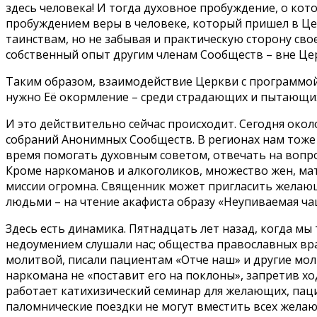
здесь человека! И тогда духовное пробуждение, о кот
пробуждением веры в человеке, который пришел в Цер
таинствам, но не забывая и практическую сторону св
собственный опыт другим членам Сообществ – вне Це
Таким образом, взаимодействие Церкви с программой
нужно Её окормление – среди страдающих и пытающих
И это действительно сейчас происходит. Сегодня око
собраний Анонимных Сообществ. В регионах нам тоже
время помогать духовным советом, отвечать на вопро
Кроме наркоманов и алкоголиков, множество жен, мат
миссии огромна. Священник может пригласить желающ
людьми – на чтение акафиста образу «Неупиваемая ча
Здесь есть динамика. Пятнадцать лет назад, когда м
недоумением слушали нас; общества православных врач
молитвой, писали пациентам «Отче наш» и другие мо
наркомана не «поставит его на поклоны», запретив 
работает катихизический семинар для желающих, паци
паломнические поездки не могут вместить всех желаю