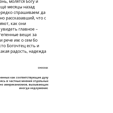
нь, молятся Богу и
ещё месяцы назад
ередко спрашиваем: да
но рассказавший, что с
няют, как они
увидеть главное –
степенные вещи: за
 рече им: о сем бо
кто Богочтец есть и
 какая радость, надежда
сноска:
бренных как соответствующие духу
яясь в частные мнения отдельных
полно американизмов, вызывающих
иногда недоумение.