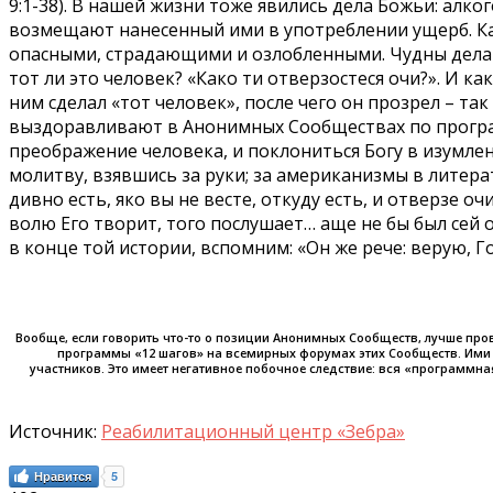
9:1-38). В нашей жизни тоже явились дела Божьи: алк
возмещают нанесенный ими в употреблении ущерб. Как
опасными, страдающими и озлобленными. Чудны дела т
тот ли это человек? «Како ти отверзостеся очи?». И к
ним сделал «тот человек», после чего он прозрел – та
выздоравливают в Анонимных Сообществах по програм
преображение человека, и поклониться Богу в изумлен
молитву, взявшись за руки; за американизмы в литерат
дивно есть, яко вы не весте, откуду есть, и отверзе о
волю Его творит, того послушает… аще не бы был сей от
в конце той истории, вспомним: «Он же рече: верую, Гос
Вообще, если говорить что-то о позиции Анонимных Сообществ, лучше прове
программы «12 шагов» на всемирных форумах этих Сообществ. Ими ж
участников. Это имеет негативное побочное следствие: вся «программн
Источник:
Реабилитационный центр «Зебра»
Нравится
5