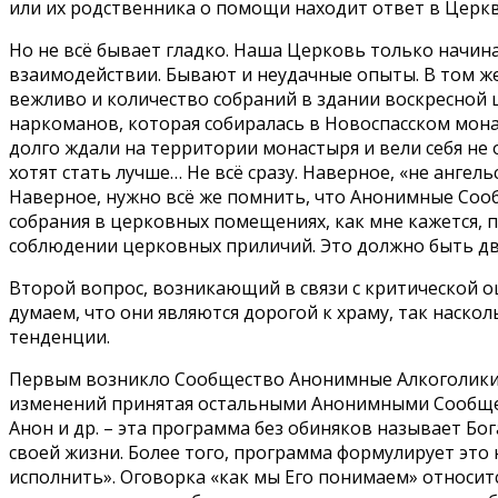
или их родственника о помощи находит ответ в Церк
Но не всё бывает гладко. Наша Церковь только начин
взаимодействии. Бывают и неудачные опыты. В том ж
вежливо и количество собраний в здании воскресной 
наркоманов, которая собиралась в Новоспасском мон
долго ждали на территории монастыря и вели себя не 
хотят стать лучше… Не всё сразу. Наверное, «не анге
Наверное, нужно всё же помнить, что Анонимные Сооб
собрания в церковных помещениях, как мне кажется, 
соблюдении церковных приличий. Это должно быть дв
Второй вопрос, возникающий в связи с критической о
думаем, что они являются дорогой к храму, так наско
тенденции.
Первым возникло Сообщество Анонимные Алкоголики, э
изменений принятая остальными Анонимными Сообще
Анон и др. – эта программа без обиняков называет Б
своей жизни. Более того, программа формулирует это 
исполнить». Оговорка «как мы Его понимаем» относится