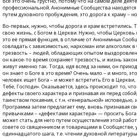
Всё это очень грустно, потому что на самом деле дея
профессиональной. Анонимные Сообщества находятся в
путем духовного пробуждения, это дорога к храму – но
Во-первых, нужно, чтобы дорога и храм встретились. 
свою жизнь, с Богом в Церкви. Нужно, чтобы Церковь 
это её прямая функция, в отличие от Анонимных Сообщ
совладать с зависимостью, наркоман или алкоголик 
трезвость – людей, обладающих опытом выздоровления
он какое-то время сохраняет трезвость, и жизнь зак
живут именно так. Тогда, идя вслед за ними, он прих
он знает о Боге в это время? Очень мало – и много, э
человек ищет Бога – и может встретить Его в Церкви, 
Тебе, Господи». Оказывается, здесь происходит то, чт
дефекты своего характера и признавая их перед собой
таинством покаяния, с т.н. «генеральной» исповедью, 
Программа затем предлагает ему, вновь признавая св
привычками – «дефектами характера» — просить Бога о
может стать для него путем осуществления этой рабо
совете со священником и товарищами в Сообществе,
одиннадцатого шага, т.е. чтении духовной литератур