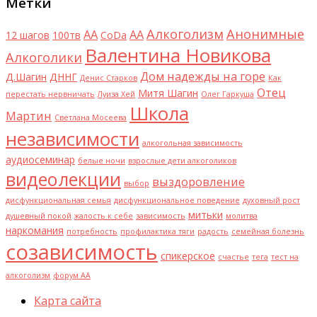
Метки
Алкоголизм
Анонимные
AA
АА
12 шагов
100тв
CoDa
Валентина Новикова
Алкоголики
Дом надежды на горе
Д.Шагин
ДННГ
Денис Старков
Как
Отец
Митя Шагин
перестать нервничать
Луиза Хей
Олег Гаркуша
Школа
Мартин
Светлана Мосеева
независимости
алкогольная зависимость
аудиосеминар
белые ночи
взрослые дети алкоголиков
видеолекции
выздоровление
выбор
дисфункциональная семья
дисфункциональное поведение
духовный рост
митьки
душевный покой
жалость к себе
зависимость
молитва
наркомания
потребность
профилактика тяги
радость
семейная болезнь
созависимость
спикерское
счастье
тега
тест на
алкоголизм
форум АА
Карта сайта