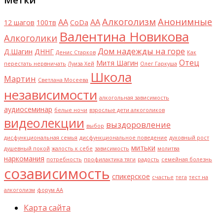
Алкоголизм
Анонимные
AA
АА
12 шагов
100тв
CoDa
Валентина Новикова
Алкоголики
Дом надежды на горе
Д.Шагин
ДННГ
Денис Старков
Как
Отец
Митя Шагин
перестать нервничать
Луиза Хей
Олег Гаркуша
Школа
Мартин
Светлана Мосеева
независимости
алкогольная зависимость
аудиосеминар
белые ночи
взрослые дети алкоголиков
видеолекции
выздоровление
выбор
дисфункциональная семья
дисфункциональное поведение
духовный рост
митьки
душевный покой
жалость к себе
зависимость
молитва
наркомания
потребность
профилактика тяги
радость
семейная болезнь
созависимость
спикерское
счастье
тега
тест на
алкоголизм
форум АА
Карта сайта