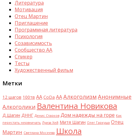
Литература
Мотивация
Отец Мартин
Приглашение
Программная литература
Психология
Созависимость
Сообщество АА
Спикер
Тесты
Художественный фильм
Метки
Алкоголизм
Анонимные
AA
АА
12 шагов
100тв
CoDa
Валентина Новикова
Алкоголики
Дом надежды на горе
Д.Шагин
ДННГ
Денис Старков
Как
Отец
Митя Шагин
перестать нервничать
Луиза Хей
Олег Гаркуша
Школа
Мартин
Светлана Мосеева