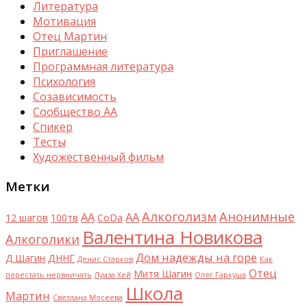
Литература
Мотивация
Отец Мартин
Приглашение
Программная литература
Психология
Созависимость
Сообщество АА
Спикер
Тесты
Художественный фильм
Метки
Алкоголизм
Анонимные
AA
АА
12 шагов
100тв
CoDa
Валентина Новикова
Алкоголики
Дом надежды на горе
Д.Шагин
ДННГ
Денис Старков
Как
Отец
Митя Шагин
перестать нервничать
Луиза Хей
Олег Гаркуша
Школа
Мартин
Светлана Мосеева