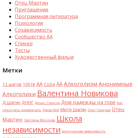
Отец Мартин
Приглашение
Программная литература
Психология
Созависимость
Сообщество АА
Спикер
Тесты
Художественный фильм
Метки
Алкоголизм
Анонимные
AA
АА
12 шагов
100тв
CoDa
Валентина Новикова
Алкоголики
Дом надежды на горе
Д.Шагин
ДННГ
Денис Старков
Как
Отец
Митя Шагин
перестать нервничать
Луиза Хей
Олег Гаркуша
Школа
Мартин
Светлана Мосеева
независимости
алкогольная зависимость