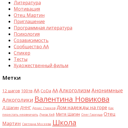
Литература
Мотивация
Отец Мартин
Приглашение
Программная литература
Психология
Созависимость
Сообщество АА
Спикер
Тесты
Художественный фильм
Метки
Алкоголизм
Анонимные
AA
АА
12 шагов
100тв
CoDa
Валентина Новикова
Алкоголики
Дом надежды на горе
Д.Шагин
ДННГ
Денис Старков
Как
Отец
Митя Шагин
перестать нервничать
Луиза Хей
Олег Гаркуша
Школа
Мартин
Светлана Мосеева