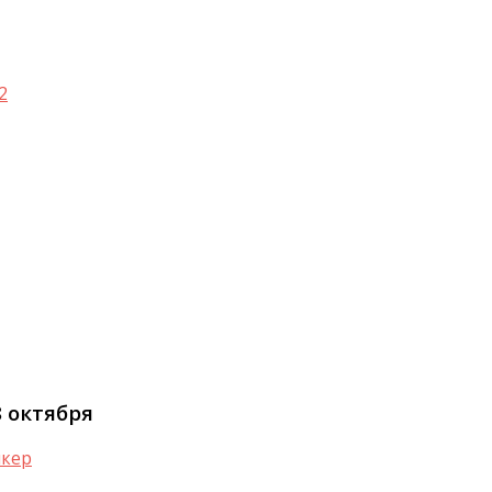
2
8 октября
кер