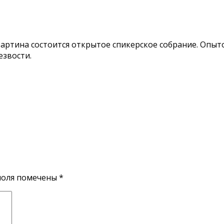
а Мартина состоится открытое спикерское собрание. Оп
езвости.
поля помечены
*