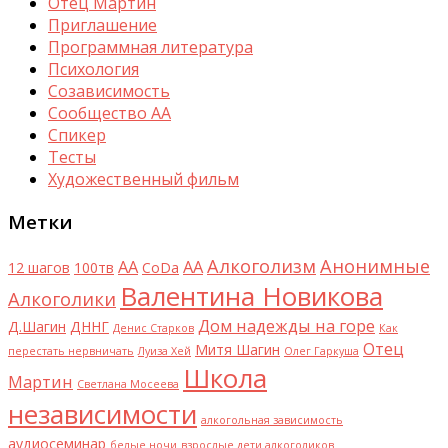
Отец Мартин
Приглашение
Программная литература
Психология
Созависимость
Сообщество АА
Спикер
Тесты
Художественный фильм
Метки
Алкоголизм
Анонимные
AA
АА
12 шагов
100тв
CoDa
Валентина Новикова
Алкоголики
Дом надежды на горе
Д.Шагин
ДННГ
Денис Старков
Как
Отец
Митя Шагин
перестать нервничать
Луиза Хей
Олег Гаркуша
Школа
Мартин
Светлана Мосеева
независимости
алкогольная зависимость
аудиосеминар
белые ночи
взрослые дети алкоголиков