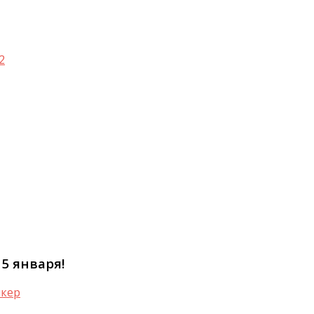
2
5 января!
кер