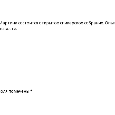
тца Мартина состоится открытое спикерское собрание. О
езвости.
поля помечены
*