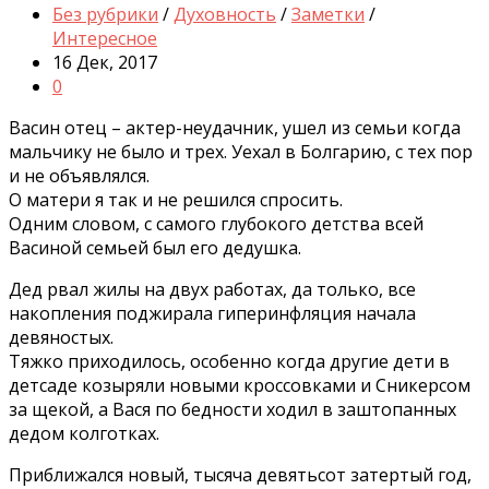
Без рубрики
/
Духовность
/
Заметки
/
Интересное
16 Дек, 2017
0
Васин отец – актер-неудачник, ушел из семьи когда
мальчику не было и трех. Уехал в Болгарию, с тех пор
и не объявлялся.
О матери я так и не решился спросить.
Одним словом, с самого глубокого детства всей
Васиной семьей был его дедушка.
Дед рвал жилы на двух работах, да только, все
накопления поджирала гиперинфляция начала
девяностых.
Тяжко приходилось, особенно когда другие дети в
детсаде козыряли новыми кроссовками и Сникерсом
за щекой, а Вася по бедности ходил в заштопанных
дедом колготках.
Приближался новый, тысяча девятьсот затертый год,