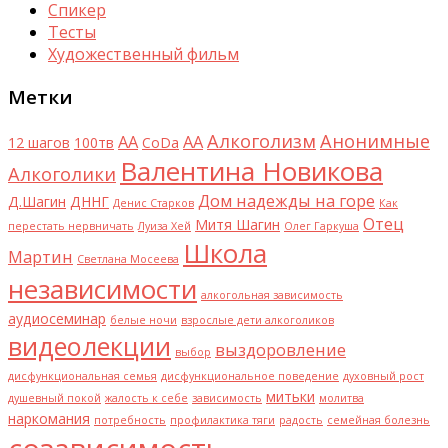
Спикер
Тесты
Художественный фильм
Метки
Алкоголизм
Анонимные
AA
АА
12 шагов
100тв
CoDa
Валентина Новикова
Алкоголики
Дом надежды на горе
Д.Шагин
ДННГ
Денис Старков
Как
Отец
Митя Шагин
перестать нервничать
Луиза Хей
Олег Гаркуша
Школа
Мартин
Светлана Мосеева
независимости
алкогольная зависимость
аудиосеминар
белые ночи
взрослые дети алкоголиков
видеолекции
выздоровление
выбор
дисфункциональная семья
дисфункциональное поведение
духовный рост
митьки
душевный покой
жалость к себе
зависимость
молитва
наркомания
потребность
профилактика тяги
радость
семейная болезнь