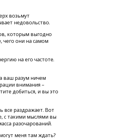
верх возьмут
зывает недовольство.
ов, которым выгодно
, чего они на самом
ергию на его частоте.
да ваш разум ничем
трации внимания –
тите добиться, и вы это
ь все раздражает. Вот
те, с такими мыслями вы
масса разочарований.
могут меня там ждать?