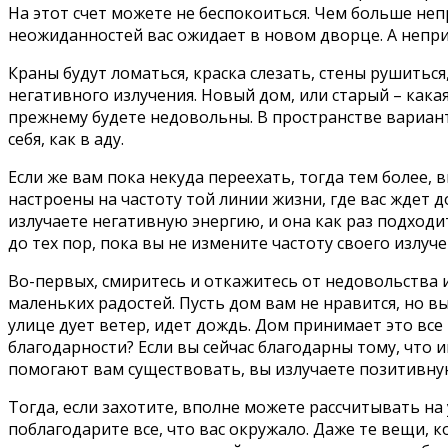
На этот счет можете не беспокоиться. Чем больше н
неожиданностей вас ожидает в новом дворце. А непри
Краны будут ломаться, краска слезать, стены рушитьс
негативного излучения. Новый дом, или старый – какая
прежнему будете недовольны. В пространстве вариант
себя, как в аду.
Если же вам пока некуда переехать, тогда тем более, 
настроены на частоту той линии жизни, где вас ждет 
излучаете негативную энергию, и она как раз подходи
до тех пор, пока вы не измените частоту своего излучен
Во-первых, смиритесь и откажитесь от недовольства 
маленьких радостей. Пусть дом вам не нравится, но вы
улице дует ветер, идет дождь. Дом принимает это все н
благодарности? Если вы сейчас благодарны тому, что 
помогают вам существовать, вы излучаете позитивну
Тогда, если захотите, вполне можете рассчитывать на
поблагодарите все, что вас окружало. Даже те вещи,