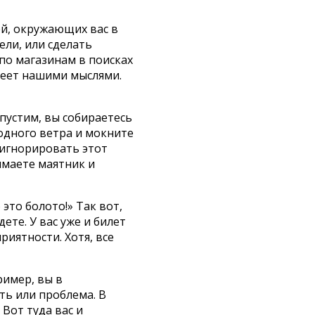
ей, окружающих вас в
ели, или сделать
по магазинам в поисках
деет нашими мыслями.
пустим, вы собираетесь
лодного ветра и мокните
 игнорировать этот
имаете маятник и
 это болото!» Так вот,
ете. У вас уже и билет
риятности. Хотя, все
ример, вы в
ть или проблема. В
Вот туда вас и