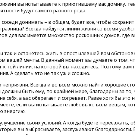
еприязни вы испытываете к приютившему вас домику, т
ятности будут самого разного рода.
я, соседи донимать – в общем, будет все, чтобы сохран
 разница? Всегда найдутся линии жизни со всеми удобст
ов для вас имеется множество роскошных домов, где в
вы так и останетесь жить в опостылевшей вам обстановк
дом вашей мечты. В данный момент вы думаете о том, чт
т к той линии, на которой вы находитесь. Поэтому вам 
ия. А сделать это не так уж и сложно.
и неприязни. Всегда и во всем можно найти хорошие ст
 должны быть ему, по крайней мере, благодарны за то, 
а себя, а вас оберегает и согревает. Разве хотя бы это 
имеете, если вы испытываете любовь ко всем вещам, к
ю энергию.
 улучшение своих условий. А когда будете переезжать, 
 которые вы выбрасываете, заслуживают благодарности.