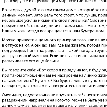
транслируете в окружающий мир позитивные колебания
Во-вторых, думайте о том самом доме, который хотит
данный момент. Зато цель того стоит. Что лучше, при
небольшое усилие и сменить свои привычки? Смотрит
предметов обстановки, живите всеми мыслями о том, 
Наши мысли всегда возвращаются к нам бумерангом.
Можно привести еще много примеров того, как ваше 
в отпуск на юг. А сейчас, там, где вы живете, погода 
под дождем. Понятно, радость от такой погоды трудн
деструктивный маятник. Если же вы активно выражает
раскачиваете его еще больше.
Вы говорите себе: «Вот скоро я приеду на юг, и буду р
при таком отношении вы не настроены на линию жизни,
на самолет есть? Ну и что? Вы будете лишь в пункте на
наладится, как только вы настроитесь на позитивную 
Очевидно, недостаточно не впускать в себя негативн
раздражении накричали на кого-то. Можете быть увере
данном случае параметры вашего излучения удовлетво