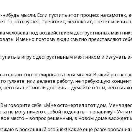
-нибудь мысли. Если пустить этот процесс на самотек, 
ет то, что пугает, тревожит, беспокоит, гнетет или вы
ка человека под воздействием деструктивных маятник
овать. Именно поэтому люди смутно представляют себе
упать в игру с деструктивным маятником и излучать эн
знательно контролировать свои мысли. Всякий раз, ког
осто гуляете, или делаете работу, не требующую концен
 чего вы не смогли достичь – думайте о том, чего вы хо
Вы говорите себе: «Мне осточертел этот дом. Меня здес
пока не могу ничего с собой поделать – ненавижу!» Учти
новое место – вопрос решенный, в новом доме вас ждет 
еезжаю в роскошный особняк! Какие еще разочарования 