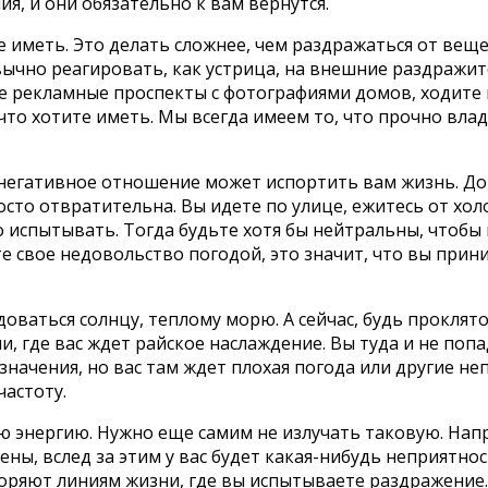
, и они обязательно к вам вернутся.
е иметь. Это делать сложнее, чем раздражаться от вещ
вычно реагировать, как устрица, на внешние раздражит
е рекламные проспекты с фотографиями домов, ходите 
что хотите иметь. Мы всегда имеем то, что прочно вла
негативное отношение может испортить вам жизнь. До
просто отвратительна. Вы идете по улице, ежитесь от хо
о испытывать. Тогда будьте хотя бы нейтральны, чтобы
е свое недовольство погодой, это значит, что вы прин
адоваться солнцу, теплому морю. А сейчас, будь проклято
 где вас ждет райское наслаждение. Вы туда и не попад
значения, но вас там ждет плохая погода или другие неп
частоту.
ую энергию. Нужно еще самим не излучать таковую. Нап
ны, вслед за этим у вас будет какая-нибудь неприятнос
ряют линиям жизни, где вы испытываете раздражение. 