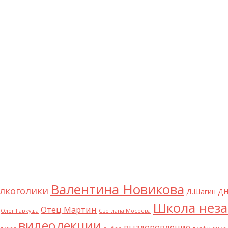
Валентина Новикова
лкоголики
Д.Шагин
ДН
Школа неза
Отец Мартин
Олег Гаркуша
Светлана Мосеева
видеолекции
выздоровление