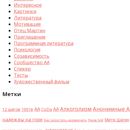
Интересное
Картинки
Литература
Мотивация
Отец Мартин
Приглашение
Программная литература
Психология
Созависимость
Сообщество АА
Спикер
Тесты
Художественный фильм
Метки
Алкоголизм
Анонимные А
AA
АА
12 шагов
100тв
CoDa
надежды на горе
Митя Шагин
Как перестать нервничать
Луиза Хей
аудиосеминар