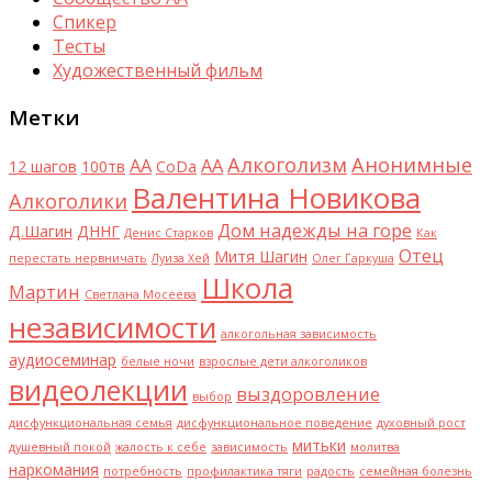
Спикер
Тесты
Художественный фильм
Метки
Алкоголизм
Анонимные
AA
АА
12 шагов
100тв
CoDa
Валентина Новикова
Алкоголики
Дом надежды на горе
Д.Шагин
ДННГ
Денис Старков
Как
Отец
Митя Шагин
перестать нервничать
Луиза Хей
Олег Гаркуша
Школа
Мартин
Светлана Мосеева
независимости
алкогольная зависимость
аудиосеминар
белые ночи
взрослые дети алкоголиков
видеолекции
выздоровление
выбор
дисфункциональная семья
дисфункциональное поведение
духовный рост
митьки
душевный покой
жалость к себе
зависимость
молитва
наркомания
потребность
профилактика тяги
радость
семейная болезнь