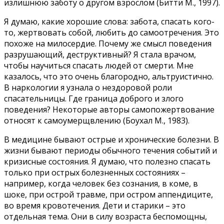
излишнюю заботу о другом взрослом (Битти М., 1997).
Я думаю, какие хорошие слова: забота, спасать кого-
то, жертвовать собой, любить до самоотречения. Это
похоже на милосердие. Почему же смысл поведения
разрушающий, деструктивный? Я стала врачом,
чтобы научиться спасать людей от смерти. Мне
казалось, что это очень благородно, альтруистично.
В наркологии я узнала о нездоровой роли
спасательницы. Где граница доброго и злого
поведения? Некоторые авторы самопожертвование
относят к самоумерщвлению (Боухал М., 1983).
В медицине бывают острые и хронические болезни. В
жизни бывают периоды обычного течения событий и
кризисные состояния. Я думаю, что полезно спасать
только при острых болезненных состояниях –
например, когда человек без сознания, в коме, в
шоке, при острой травме, при остром аппендиците,
во время кровотечения. Дети и старики – это
отдельная тема. Они в силу возраста беспомощны,