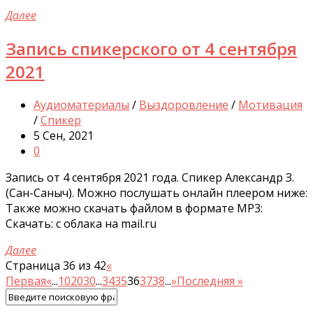
Далее
Запись спикерского от 4 сентября
2021
Аудиоматериалы
/
Выздоровление
/
Мотивация
/
Спикер
5 Сен, 2021
0
Запись от 4 сентября 2021 года. Спикер Александр З.
(Сан-Саныч). Можно послушать онлайн плеером ниже:
Также можно скачать файлом в формате MP3:
Скачать: с облака на mail.ru
Далее
Страница 36 из 42
«
Первая
«
...
10
20
30
...
34
35
36
37
38
...
»
Последняя »