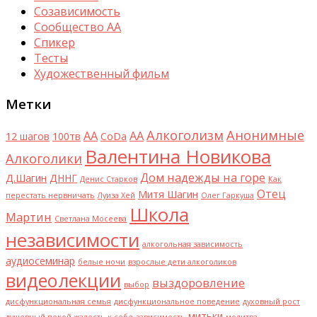
Созависимость
Сообщество АА
Спикер
Тесты
Художественный фильм
Метки
Алкоголизм
Анонимные
AA
АА
12 шагов
100тв
CoDa
Валентина Новикова
Алкоголики
Дом надежды на горе
Д.Шагин
ДННГ
Денис Старков
Как
Отец
Митя Шагин
перестать нервничать
Луиза Хей
Олег Гаркуша
Школа
Мартин
Светлана Мосеева
независимости
алкогольная зависимость
аудиосеминар
белые ночи
взрослые дети алкоголиков
видеолекции
выздоровление
выбор
дисфункциональная семья
дисфункциональное поведение
духовный рост
митьки
душевный покой
жалость к себе
зависимость
молитва