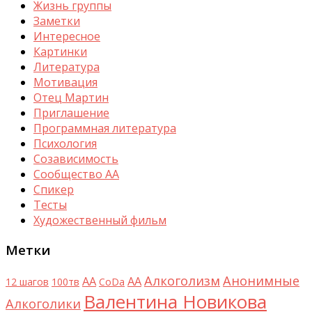
Жизнь группы
Заметки
Интересное
Картинки
Литература
Мотивация
Отец Мартин
Приглашение
Программная литература
Психология
Созависимость
Сообщество АА
Спикер
Тесты
Художественный фильм
Метки
Алкоголизм
Анонимные
AA
АА
12 шагов
100тв
CoDa
Валентина Новикова
Алкоголики