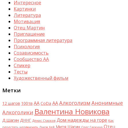
Интересное
Картинки
Литература
Мотивация
Отец Мартин
Приглашение
Программная литература
Психология
Созависимость
Сообщество АА
Спикер
Тесты
Художественный фильм
Метки
Алкоголизм
Анонимные
AA
АА
12 шагов
100тв
CoDa
Валентина Новикова
Алкоголики
Дом надежды на горе
Д.Шагин
ДННГ
Денис Старков
Как
Отец
Митя Шагин
перестать нервничать
Луиза Хей
Олег Гаркуша